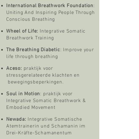
International Breathwork Foundation
:
Uniting And Inspiring People Through
Conscious Breathing
Wheel of Life:
Integrative Somatic
Breathwork Training
The Breathing Diabetic
:
Improve your
life through breathing
Aceso:
praktijk voor
stressgerelateerde klachten en
bewegingsbeperkingen. ​
Soul in Motion
:
praktijk voor
Integrative Somatic Breathwork &
Embodied Movement
Newada:
Integrative Somatische
Atemtrainerin und Schamanin im
Drei-Kräfte-Schamanentum