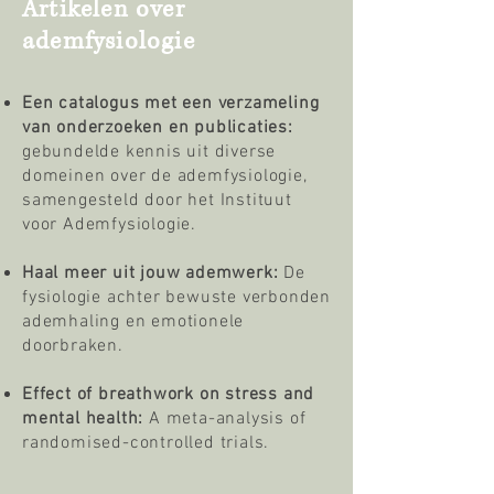
Artikelen over
ademfysiologie
Een catalogus met een verzameling
van
onderzoeken
en publicaties:
gebundelde kennis uit diverse
domeinen over de ademfysiologie,
samengesteld door het Instituut
voor Ademfysiologie.
Haal meer uit jouw ademwerk:
De
fysiologie achter bewuste verbonden
ademhaling en emotionele
doorbraken.
Effect of breathwork on stress and
mental health:
A meta-analysis of
randomised-controlled trials.