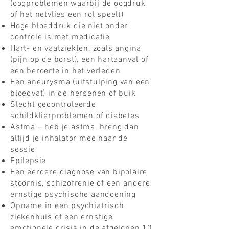
(oogproblemen waarbij de oogdruk
of het netvlies een rol speelt)
Hoge bloeddruk die niet onder
controle is met medicatie
Hart- en vaatziekten, zoals angina
(pijn op de borst), een hartaanval of
een beroerte in het verleden
Een aneurysma (uitstulping van een
bloedvat) in de hersenen of buik
Slecht gecontroleerde
schildklierproblemen of diabetes
Astma – heb je astma, breng dan
altijd je inhalator mee naar de
sessie
Epilepsie
Een eerdere diagnose van bipolaire
stoornis, schizofrenie of een andere
ernstige psychische aandoening
Opname in een psychiatrisch
ziekenhuis of een ernstige
emotionele crisis in de afgelopen 10