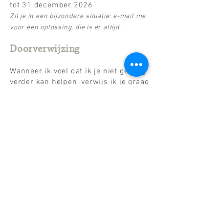
tot 31 december 2026
Zit je in een bijzondere situatie: e-mail me
​
voor een oplossing, die is er altijd.
Doorverwijzing
Wanneer ik voel dat ik je niet genoeg
verder kan helpen, verwijs ik je graag
door naar iemand uit mijn netwerk.
Dat kan een dokter zijn, een
fasciatherapeut, een psycholoog of
psychotherapeut, een osteopaat, een
andere breathworker, ...
Locatie
Te bespreken. Dit kan bij jou thuis, in
een praktijkruimte, op kantoor,... Een
intake kan online.