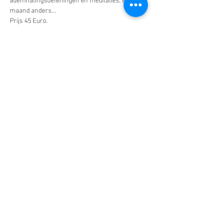
ademhalingsoefeningen en meditaties, elke 
maand anders...
Prijs 45 Euro. 
Maximum 8 personen
Schrijf hier in
Deel deze workshop
Contact
Sylvie Demeyer